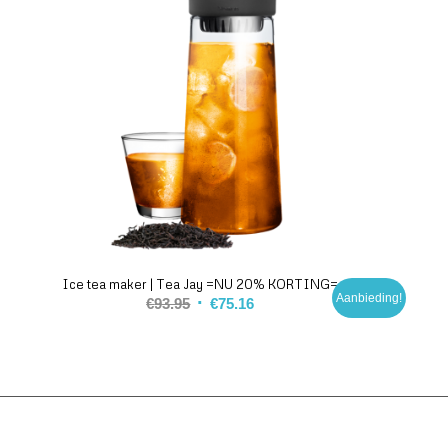
Ice tea maker | Tea Jay =NU 20% KORTING=
Aanbieding!
€
93.95
€
75.16