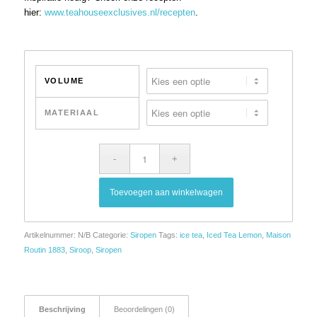
hier:
www.teahouseexclusives.nl/recepten
.
VOLUME
MATERIAAL
Toevoegen aan winkelwagen
Artikelnummer:
N/B
Categorie:
Siropen
Tags:
ice tea
,
Iced Tea Lemon
,
Maison
Routin 1883
,
Siroop
,
Siropen
Beschrijving
Beoordelingen (0)