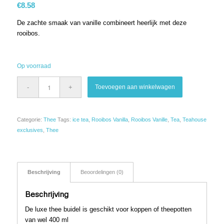
€
8.58
De zachte smaak van vanille combineert heerlijk met deze
rooibos.
Op voorraad
Toevoegen aan winkelwagen
Categorie:
Thee
Tags:
ice tea
,
Rooibos Vanilla
,
Rooibos Vanille
,
Tea
,
Teahouse
exclusives
,
Thee
Beschrijving
Beoordelingen (0)
Beschrijving
De luxe thee buidel is geschikt voor koppen of theepotten
van wel 400 ml