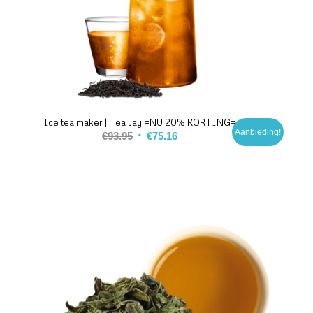
Ice tea maker | Tea Jay =NU 20% KORTING=
Aanbieding!
€
93.95
€
75.16