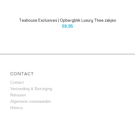
Teahouse Exclusives | Opbergblik Luxury Thee zakjes
€
6.95
CONTACT
Contact
Verzending & Bezorging
Retouren
Algemene voorwaarden
Horeca