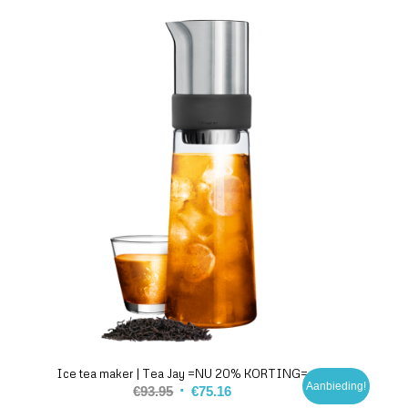
Ice tea maker | Tea Jay =NU 20% KORTING=
Aanbieding!
€
93.95
€
75.16