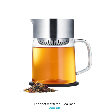
Theepot met filter | Tea Jane
€
99.95