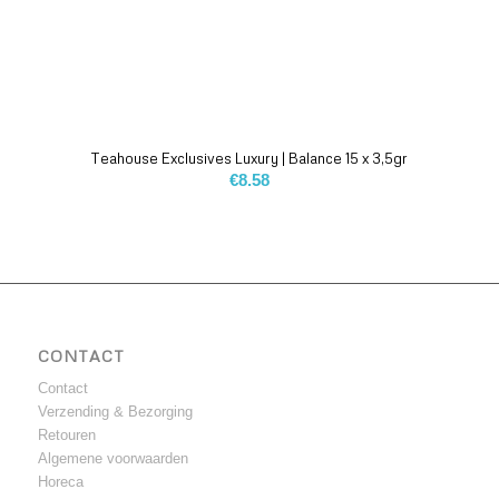
Teahouse Exclusives Luxury | Balance 15 x 3,5gr
€
8.58
CONTACT
Contact
Verzending & Bezorging
Retouren
Algemene voorwaarden
Horeca