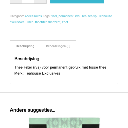
Categorie:
Accessoires
Tags:
filter
,
permanent
,
rvs
,
Tea
,
tea tip
,
Teahouse
exclusives
,
Thee
,
theefilter
,
theezeef
,
zeef
Beschrijving
Beoordelingen (0)
Beschrijving
Thee Filter (rvs) voor permanent gebruik met losse thee
Merk: Teahouse Exclusives
Andere suggesties…